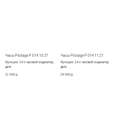
Часы Pilotage P 014.10.27
Часы Pilotage P 014.11.21
Функции: 24-х часовой индикатор;
Функции: 24-х часовой индикатор;
дата
дата
31 900
р.
29 900
р.